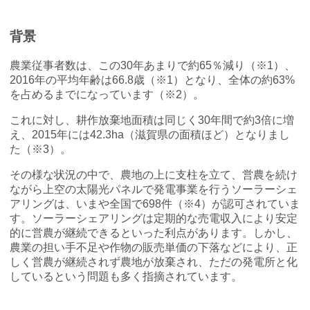
背景
農業従事者数は、この30年あまりで約65％減り（※1）、
2016年の平均年齢は66.8歳（※1）となり、全体の約63%
を占めるまでになっています（※2）。
これに対し、耕作放棄地面積は同じく30年間で約3倍に増
え、2015年には42.3ha（滋賀県の面積ほど）となりまし
た（※3）。
その様な状況の中で、農地の上に支柱を立て、営農を続け
ながら上空の太陽光パネルで発電事業を行うソーラーシェ
アリングは、いまや全国で698件（※4）が認可されていま
す。ソーラーシェアリングは定期的な売電収入により安定
的に営農が継続できるといった利点があります。しかし、
農業の担い手不足や作物の販売単価の下落などにより、正
しく営農が継続されず農地が放棄され、ただの発電所と化
しているという問題も多く指摘されています。