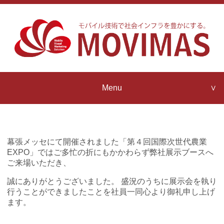
Menu
Company Profile
MOVIMAS
Strengths
幕張メッセにて開催されました「第４回国際次世代農業
Contact us
EXPO」ではご多忙の折にもかかわらず弊社展示ブースへ
MOVIMAS
ご来場いただき、
IoT Architecture
誠にありがとうございました。 盛況のうちに展示会を執り
News Release
行うことができましたことを社員一同心より御礼申し上げ
MOVIMAS
ます。
IoT Partner Program