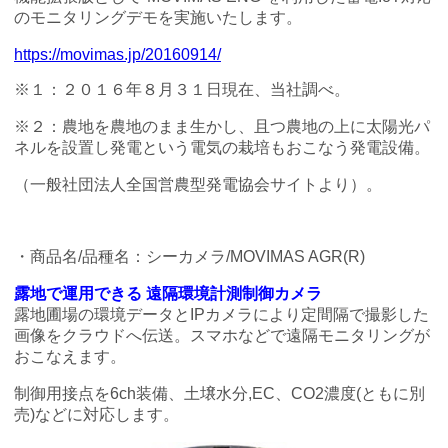
のモニタリングデモを実施いたします。
https://movimas.jp/20160914/
※１：２０１６年８月３１日現在、当社調べ。
※２：農地を農地のまま生かし、且つ農地の上に太陽光パ
ネルを設置し発電という電気の栽培もおこなう発電設備。
（一般社団法人全国営農型発電協会サイトより）。
・商品名/品種名：シーカメラ/MOVIMAS AGR(R)
露地で運用できる 遠隔環境計測制御カメラ
露地圃場の環境データとIPカメラにより定間隔で撮影した
画像をクラウドへ伝送。スマホなどで遠隔モニタリングが
おこなえます。
制御用接点を6ch装備、土壌水分,EC、CO2濃度(ともに別
売)などに対応します。