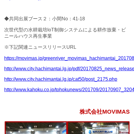
◆共同出展ブース２：小間No：41-18
次世代型の水耕栽培IoT制御システムによる耕作放棄・ビ
ニールハウス再生事業
※下記関連ニュースリリースURL
https://movimas.jp/greenriver_movimas_hachimantai_201708
http://www.city.hachimantai.lg.jp/pdf/20170825_news_release
http://www.city.hachimantai.lg.jp/cat50/post_2175.php
http://www.kahoku.co.jp/tohokunews/201709/20170907_3204
株式会社MOVIMAS