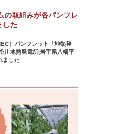
ームの取組みが各パンフレ
ました
EC）パンフレット「地熱発
る松川地熱発電所[岩手県八幡平
れました