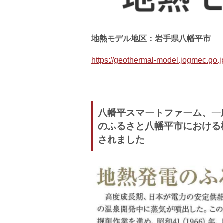
地熱モデル地区：岩手県八幡平市
https://geothermal-model.jogmec.go.j
八幡平スマートファーム、一
のふるさと八幡平市における
されました