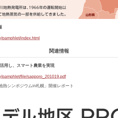
報
ry/pamphlet/index.html
関連情報
に活用し、スマート農業を実現
ry/pamphlet/file/sapporo_201019.pdf
した「地熱シンポジウムin札幌」開催レポート