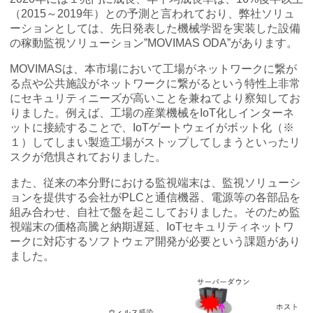
（2015～2019年）との予測と言われており、弊社ソリュ
ーションとしては、先日発表した機械学習を実装した設備
MOVIMAS
IoT Consultant Room
の稼動監視ソリューション”MOVIMAS ODA”があります。
MOVIMASは、本市場において工場がネットワークに繋が
る点や公共施設がネットワークに繋がるという特性上非常
にセキュリティニーズが高いことを兼ねてより察知してお
りました。例えば、工場の産業機械をIoT化しインターネ
ットに接続することで、IoTゲートウェイがボット化（※
１）してしまい製造工場がストップしてしまうといったリ
スクが危惧されておりました。
また、従来の本分野における監視端末は、監視ソリューシ
ョンを提供する会社がPLCと通信機器、電源等の各部品を
組み合わせ、自社で盤を起こしておりました。そのため監
視端末の価格高騰と納期遅延、IoTセキュリティネットワ
ークに対応するソフトウェア開発が必要という課題があり
ました。