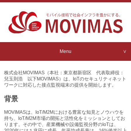
Menu
Company Profile
MOVIMAS
株式会社MOVIMAS（本社：東京都新宿区 代表取締役：
Strengths
兒玉則浩 以下MOVIMAS）は、IoTのセキュリティネット
ワークに対応した接点監視端末の提供を開始します。
Contact us
MOVIMAS
背景
IoT Architecture
News Release
MOVIMASは、IoT/M2Mにおける豊富な知見とノウハウを
MOVIMAS
持ち、IoT/M2M市場の開拓と活性化をミッションとしてお
IoT Partner Program
ります。その中で、産業機械や設備監視分野のIoTは、
2020年には１兆円に成長、年平均成長率は、16%後半以上