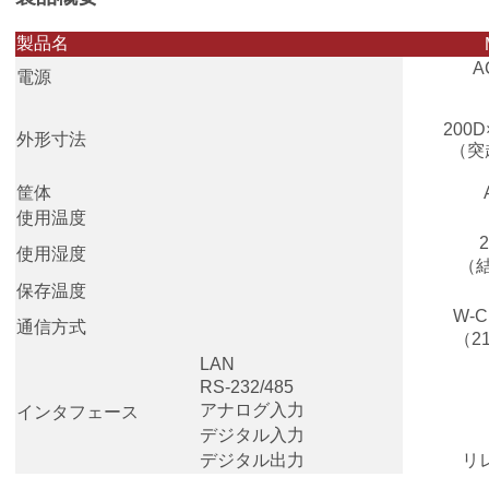
製品名
A
電源
200D
外形寸法
（突
筐体
使用温度
使用湿度
（
保存温度
W-
通信方式
（21
LAN
RS-232/485
アナログ入力
インタフェース
デジタル入力
デジタル出力
リ