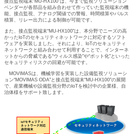
接点監視端末“MU-HX100”は、今まで監視ソリューション
ベンダーが各部品を組み合わせて作っていた監視端末の機
能、接点監視、アナログ閾値での警報、時間積算やパルス
積算、リレー出力による制御が可能です。
また、接点監視端末“MU-HX100”は、本分野でニーズの高
かったIoTのセキュリティネットワークに対応するソフト
ウェアを実装しました。それにより、IoTのセキュリティ
ネットワークと組み合わせて利用することで、インターネ
ットからの脅威である“ウィルス感染”や“ボット化”といった
セキュリティリスクの回避が可能です。
MOVIMASは、機械学習を実装した設備監視ソリューシ
ョン“MOVIMAS ODA”と接点監視端末“MU-HX100”の展開
で、産業機械や設備監視分野のIoTを検討中の企業様、自
治体様をサポート致します。