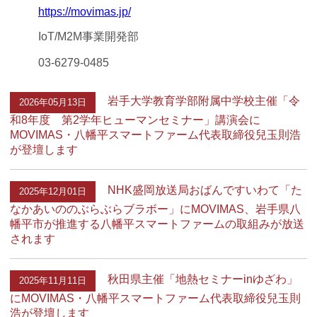
https://movimas.jp/
IoT/M2M事業開発部
03-6279-0485
岩手大学教育学部附属中学校主催「令
2026年05月13日
和8年度 第2学年ヒューマンセミナー」講演会に
MOVIMAS・八幡平スマートファーム代表取締役兒玉則浩
が登壇します
NHK盛岡放送局おばんですいわて「た
2025年12月01日
なかあいののぶらぶらブラボー」にMOVIMAS、岩手県八
幡平市が推進する八幡平スマートファームの取組みが放送
されます
秋田県主催「地熱セミナーinゆざわ」
2025年11月11日
にMOVIMAS・八幡平スマートファーム代表取締役兒玉則
浩が登壇します