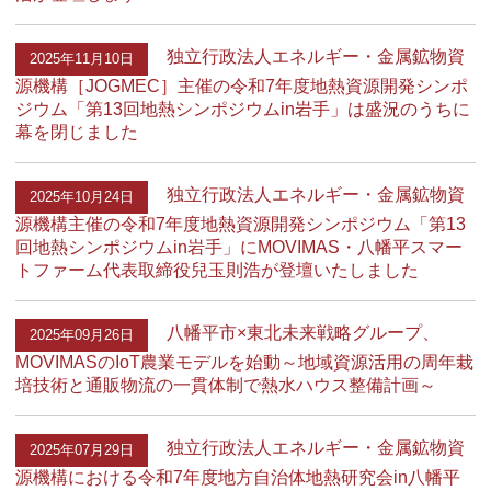
独立行政法人エネルギー・金属鉱物資
2025年11月10日
源機構［JOGMEC］主催の令和7年度地熱資源開発シンポ
ジウム「第13回地熱シンポジウムin岩手」は盛況のうちに
幕を閉じました
独立行政法人エネルギー・金属鉱物資
2025年10月24日
源機構主催の令和7年度地熱資源開発シンポジウム「第13
回地熱シンポジウムin岩手」にMOVIMAS・八幡平スマー
トファーム代表取締役兒玉則浩が登壇いたしました
八幡平市×東北未来戦略グループ、
2025年09月26日
MOVIMASのIoT農業モデルを始動～地域資源活用の周年栽
培技術と通販物流の一貫体制で熱水ハウス整備計画～
独立行政法人エネルギー・金属鉱物資
2025年07月29日
源機構における令和7年度地方自治体地熱研究会in八幡平