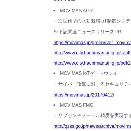
MOVIMAS AGR
・次世代型の水耕栽培IoT制御システ
※下記関連ニュースリリースURL
https://movimas.jp/greenriver_movi
http://www.city.hachimantai.lg.jp/cat
http://www.city.hachimantai.lg.jp/pd
MOVIMAS IoTゲートウェイ
・サイバー攻撃に対するセキュリテ
https://movimas.jp/20170412/
MOVIMAS FMG
・サブセンチメートル精度を実現す
http://qzss.go.jp/news/archive/movim