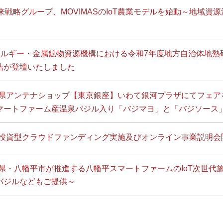
来戦略グループ、MOVIMASのIoT農業モデルを始動～地域
ルギー・金属鉱物資源機構における令和7年度地方自治体地熱研究
浩が登壇いたしました
岩手県アンテナショップ【東京銀座】いわて銀河プラザにてフェ
マートファーム産温泉バジル入り「バジマヨ」と「バジソース
株式投資型クラウドファンディング実施及びオンライン事業説明
岩手県・八幡平市が推進する八幡平スマートファームのIoT次世
バジルなどもご提供～