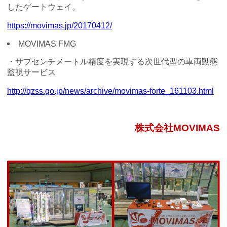
したゲートウェイ。
https://movimas.jp/20170412/
MOVIMAS FMG
・サブセンチメートル精度を実現する次世代型の車両動態
監視サービス
http://qzss.go.jp/news/archive/movimas-forte_161103.html
株式会社MOVIMAS