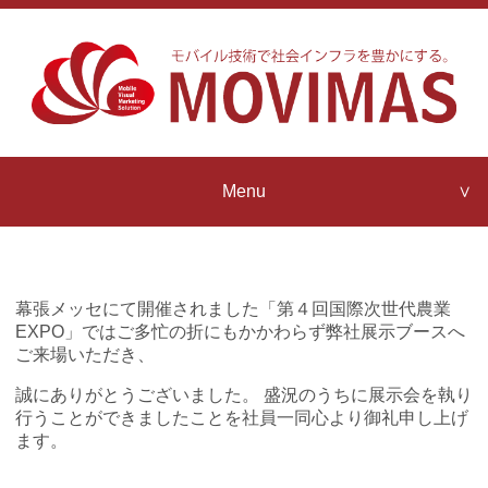
Menu
Company Profile
MOVIMAS
Strengths
幕張メッセにて開催されました「第４回国際次世代農業
Contact us
EXPO」ではご多忙の折にもかかわらず弊社展示ブースへ
MOVIMAS
ご来場いただき、
IoT Architecture
誠にありがとうございました。 盛況のうちに展示会を執り
News Release
行うことができましたことを社員一同心より御礼申し上げ
MOVIMAS
ます。
IoT Partner Program