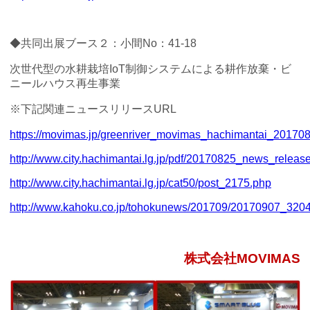
◆共同出展ブース２：小間No：41-18
次世代型の水耕栽培IoT制御システムによる耕作放棄・ビ
ニールハウス再生事業
※下記関連ニュースリリースURL
https://movimas.jp/greenriver_movimas_hachimantai_201708
http://www.city.hachimantai.lg.jp/pdf/20170825_news_release
http://www.city.hachimantai.lg.jp/cat50/post_2175.php
http://www.kahoku.co.jp/tohokunews/201709/20170907_3204
株式会社MOVIMAS