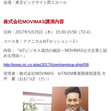
会場：東京ビックサイト西１ホール
株式会社MOVIMAS講演内容
日時：2017年5月25日（木） 15:30-15:50（T2-4）
コース名：テクニカルIoTセッション＜2＞
内容：『IoTビジネス成功の秘訣～MOVIMASが大企業と組
める理由～』
http://expo.ric.co.jp/wj2017/jizen/seminar.php#58
登壇者：株式会社MOVIMAS IoT/M2M事業開発部課長 大
坪 慶（おおつぼ けい）