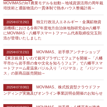
MOVIMASのIoT農業モデルを始動～地域資源活用の周年栽
培技術と通販物流の一貫体制で熱水ハウス整備計画～
独立行政法人エネルギー・金属鉱物資
2025年07月29日
源機構における令和7年度地方自治体地熱研究会in八幡平
にMOVIMAS・八幡平スマートファーム代表取締役兒玉則
浩が登壇いたしました
MOVIMAS、岩手県アンテナショップ
2025年07月23日
【東京銀座】いわて銀河プラザにてフェアを開催～「八幡
平市から岩手県の食や文化を知ろうフェア」で八幡平スマ
ートファーム産温泉バジル入り「バジマヨ」と「バジソー
ス」の新商品販売開始～
MOVIMAS、株式投資型クラウドファ
2025年07月08日
ンディング実施及びオンライン事業説明会開催のお知らせ
MOVIMAS、岩手県・八幡平市が推進