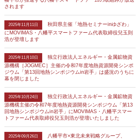
されます
秋田県主催「地熱セミナーinゆざわ」
2025年11月11日
にMOVIMAS・八幡平スマートファーム代表取締役兒玉則
浩が登壇します
独立行政法人エネルギー・金属鉱物資
2025年11月10日
源機構［JOGMEC］主催の令和7年度地熱資源開発シンポ
ジウム「第13回地熱シンポジウムin岩手」は盛況のうちに
幕を閉じました
独立行政法人エネルギー・金属鉱物資
2025年10月24日
源機構主催の令和7年度地熱資源開発シンポジウム「第13
回地熱シンポジウムin岩手」にMOVIMAS・八幡平スマー
トファーム代表取締役兒玉則浩が登壇いたしました
八幡平市×東北未来戦略グループ、
2025年09月26日