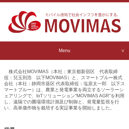
Menu
Company Profile
MOVIMAS
株式会社MOVIMAS（本社：東京都新宿区 代表取締
Strengths
役：兒玉則浩 以下MOVIMAS）と、スマートブルー株式
会社（本社：静岡市葵区 代表取締役：塩原太一郎 以下ス
Contact us
マートブルー）は、農業と発電事業を両立するソーラーシ
MOVIMAS
ェアリングで、IoTソリューション“MOVIMAS AGR”を利用
IoT Architecture
し、遠隔での圃場環境計測及び制御と、発電量監視を行
News Release
い、高単価作物を栽培する実証事業を開始しました。
MOVIMAS
IoT Partner Program