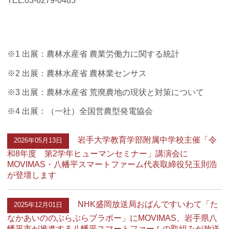
TEL:03-6279-0485
※1 出展：農林水産省 農業労働力に関する統計
※2 出展：農林水産省 農林業センサス
※3 出展：農林水産省 荒廃農地の現状と対策について
※4 出展：（一社）全国営農型発電協会
岩手大学教育学部附属中学校主催「令
2026年05月13日
和8年度 第2学年ヒューマンセミナー」講演会に
MOVIMAS・八幡平スマートファーム代表取締役兒玉則浩
が登壇します
NHK盛岡放送局おばんですいわて「た
2025年12月01日
なかあいののぶらぶらブラボー」にMOVIMAS、岩手県八
幡平市が推進する八幡平スマートファームの取組みが放送