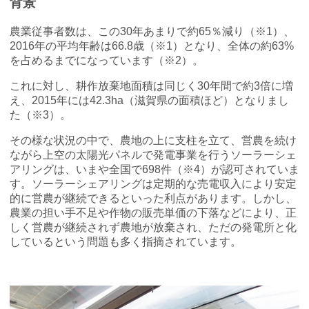
背景
MOVIMAS
農業従事者数は、この30年あまりで約65％減り（※1）、
IoT Consultant Room
2016年の平均年齢は66.8歳（※1）となり、全体の約63%
を占めるまでになっています（※2）。
これに対し、耕作放棄地面積は同じく30年間で約3倍に増
え、2015年には42.3ha（滋賀県の面積ほど）となりまし
た（※3）。
その様な状況の中で、農地の上に支柱を立て、営農を続け
ながら上空の太陽光パネルで発電事業を行うソーラーシェ
アリングは、いまや全国で698件（※4）が認可されていま
す。ソーラーシェアリングは定期的な売電収入により安定
的に営農が継続できるといった利点があります。しかし、
農業の担い手不足や作物の販売単価の下落などにより、正
しく営農が継続されず農地が放棄され、ただの発電所と化
しているという問題も多く指摘されています。