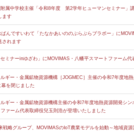
附属中学校主催「令和8年度 第2学年ヒューマンセミナー」講演
します
おばんですいわて「たなかあいののぶらぶらブラボー」にMOVI
送されます
セミナーinゆざわ」にMOVIMAS・八幡平スマートファーム
ルギー・金属鉱物資源機構［JOGMEC］主催の令和7年度地熱
に幕を閉じました
ルギー・金属鉱物資源機構主催の令和7年度地熱資源開発シンポ
ートファーム代表取締役兒玉則浩が登壇いたしました
来戦略グループ、MOVIMASのIoT農業モデルを始動～地域