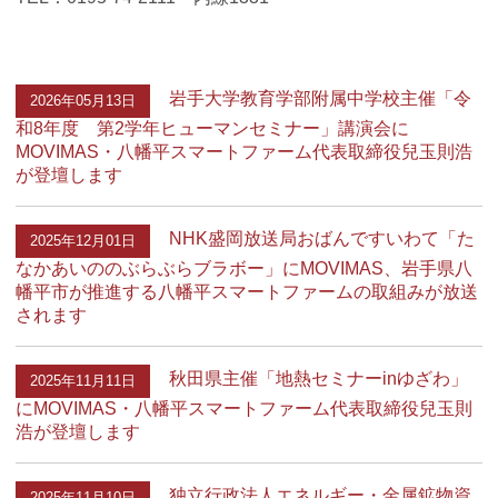
岩手大学教育学部附属中学校主催「令
2026年05月13日
和8年度 第2学年ヒューマンセミナー」講演会に
MOVIMAS・八幡平スマートファーム代表取締役兒玉則浩
が登壇します
NHK盛岡放送局おばんですいわて「た
2025年12月01日
なかあいののぶらぶらブラボー」にMOVIMAS、岩手県八
幡平市が推進する八幡平スマートファームの取組みが放送
されます
秋田県主催「地熱セミナーinゆざわ」
2025年11月11日
にMOVIMAS・八幡平スマートファーム代表取締役兒玉則
浩が登壇します
独立行政法人エネルギー・金属鉱物資
2025年11月10日