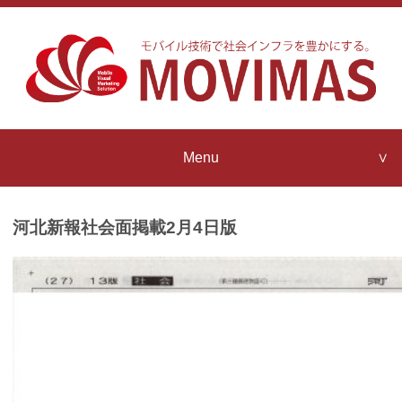
Menu
Company Profile
MOVIMAS
Strengths
河北新報社会面掲載2月4日版
Contact us
MOVIMAS
IoT Architecture
News Release
MOVIMAS
IoT Partner Program