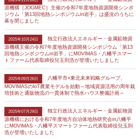
源機構［JOGMEC］主催の令和7年度地熱資源開発シンポ
ジウム「第13回地熱シンポジウムin岩手」は盛況のうちに
幕を閉じました
独立行政法人エネルギー・金属鉱物資
2025年10月24日
源機構主催の令和7年度地熱資源開発シンポジウム「第13
回地熱シンポジウムin岩手」にMOVIMAS・八幡平スマー
トファーム代表取締役兒玉則浩が登壇いたしました
八幡平市×東北未来戦略グループ、
2025年09月26日
MOVIMASのIoT農業モデルを始動～地域資源活用の周年栽
培技術と通販物流の一貫体制で熱水ハウス整備計画～
独立行政法人エネルギー・金属鉱物資
2025年07月29日
源機構における令和7年度地方自治体地熱研究会in八幡平
にMOVIMAS・八幡平スマートファーム代表取締役兒玉則
浩が登壇いたしました