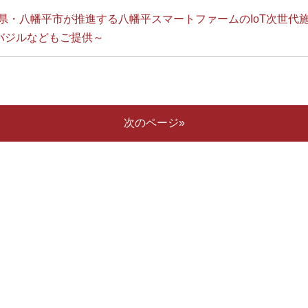
岩手県・八幡平市が推進する八幡平スマートファームのIoT次世
バジルなどもご提供～
次のページ»