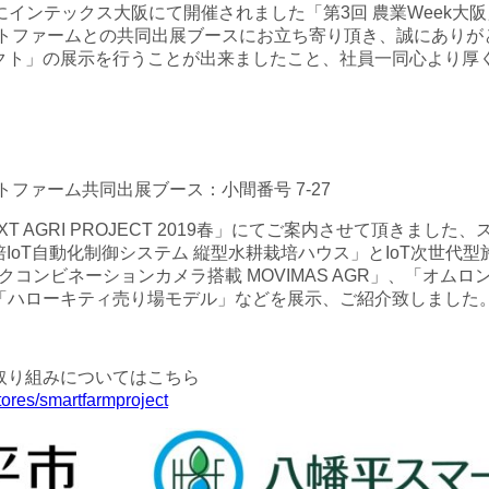
金）にインテックス大阪にて開催されました「第3回 農業Week
マートファームとの共同出展ブースにお立ち寄り頂き、誠にあり
クト」の展示を行うことが出来ましたこと、社員一同心より厚
トファーム共同出展ブース：小間番号 7-27
XT AGRI PROJECT 2019春」にてご案内させて頂きま
栽培IoT自動化制御システム 縦型水耕栽培ハウス」とIoT次世
クコンビネーションカメラ搭載 MOVIMAS AGR」、「オム
「ハローキティ売り場モデル」などを展示、ご紹介致しました
取り組みについてはこちら
tores/smartfarmproject