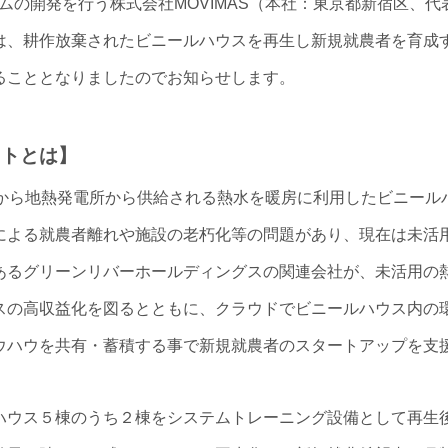
テムの開発を行う株式会社MOVIMAS（本社：東京都新宿区、
は、耕作放棄されたビニールハウスを再生し新規就農者を育成
ることとなりましたのでお知らせします。
クトとは】
前から地熱発電所から供給される熱水を暖房に利用したビニール
による就農者離れや施設の老朽化等の問題があり、現在は未活
あるグリーンリバーホールディングスの関連会社が、未活用の
の高収益化を図るとともに、クラウドでビニールハウス内の環境
ウハウを共有・蓄積する事で新規就農者のスタートアップを支
ハウス５棟のうち２棟をシステムトレーニング設備として再生