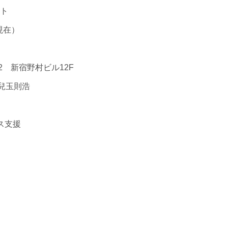
ト
現在）
2 新宿野村ビル12F
兒玉則浩
ルス支援