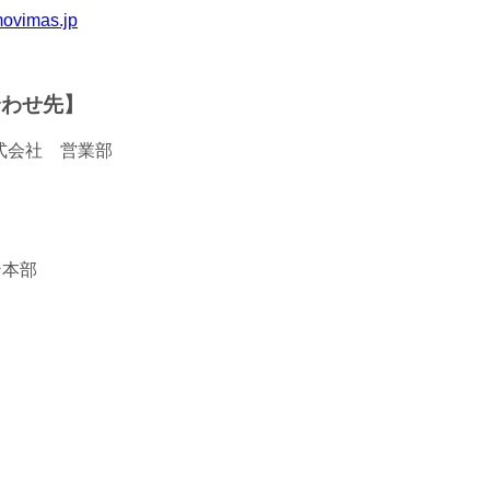
/movimas.jp
合わせ先】
式会社 営業部
ン本部