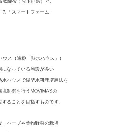
代表取締役：兒玉則浩）と、
する「スマートファーム」
ハウス（通称「熱水ハウス」）
用になっている施設が多い
熱水ハウスで縦型水耕栽培農法を
制御を行うMOVIMASの
援することを目指すものです。
後、ハーブや葉物野菜の栽培