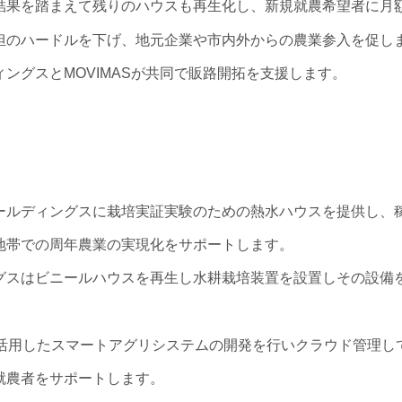
結果を踏まえて残りのハウスも再生化し、新規就農希望者に月
担のハードルを下げ、地元企業や市内外からの農業参入を促し
ングスとMOVIMASが共同で販路開拓を支援します。
ールディングスに栽培実証実験のための熱水ハウスを提供し、稼
地帯での周年農業の実現化をサポートします。
グスはビニールハウスを再生し水耕栽培装置を設置しその設備
栽培を活用したスマートアグリシステムの開発を行いクラウド管理
就農者をサポートします。