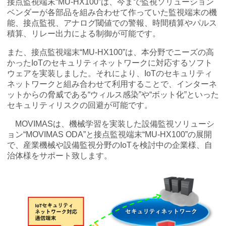
接点監視端末“MU-HX100”は、今まで監視ソリューション
ベンダーが各部品を組み合わせて作っていた監視端末の機
能、接点監視、アナログ閾値での警報、時間積算やパルス
積算、リレー出力による制御が可能です。
また、接点監視端末“MU-HX100”は、本分野でニーズの高
かったIoTのセキュリティネットワークに対応するソフト
ウェアを実装しました。それにより、IoTのセキュリティ
ネットワークと組み合わせて利用することで、インターネ
ットからの脅威である“ウィルス感染”や“ボット化”といった
セキュリティリスクの回避が可能です。
MOVIMASは、機械学習を実装した設備監視ソリューシ
ョン“MOVIMAS ODA”と接点監視端末“MU-HX100”の展開
で、産業機械や設備監視分野のIoTを検討中の企業様、自
治体様をサポート致します。