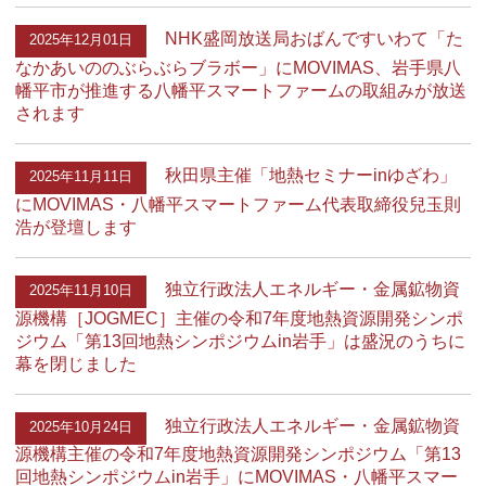
NHK盛岡放送局おばんですいわて「た
2025年12月01日
なかあいののぶらぶらブラボー」にMOVIMAS、岩手県八
幡平市が推進する八幡平スマートファームの取組みが放送
されます
秋田県主催「地熱セミナーinゆざわ」
2025年11月11日
にMOVIMAS・八幡平スマートファーム代表取締役兒玉則
浩が登壇します
独立行政法人エネルギー・金属鉱物資
2025年11月10日
源機構［JOGMEC］主催の令和7年度地熱資源開発シンポ
ジウム「第13回地熱シンポジウムin岩手」は盛況のうちに
幕を閉じました
独立行政法人エネルギー・金属鉱物資
2025年10月24日
源機構主催の令和7年度地熱資源開発シンポジウム「第13
回地熱シンポジウムin岩手」にMOVIMAS・八幡平スマー