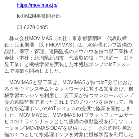
https://movimas.jp/
IoT/M2M事業開発部
03-6279-0485
株式会社MOVIMAS（本社：東京都新宿区 代表取締
役：兒玉則浩 以下MOVIMAS）は、水処理ポンプ設備の
設計、保守・管理、遠隔監視のノウハウを持つ昱工業株式
会社（本社：新潟県新潟市 代表取締役：中川涌一 以下
昱工業）と機械学習を実装した水処理ポンプのIoTシステ
ムで協業を開始しました。
MOVIMASと昱工業は、MOVIMASが持つIoT分野におけ
るクラウドシステムとネットワークに関する知見及び、機
械学習エンジンを利用し、昱工業が持つマンホールポンプ
等の遠隔監視で培ったこれまでのノウハウを活かして、新
たな水処理ポンプのIoTシステムの提供で協業を開始しま
した。MOVIMASは、MOVIMAS IoTプラットフォームサー
ビスの１ラインナップとして設備の稼動監視を行うソリュ
ーション“MOVIMAS ODA”を提供します。その監視対象設
備の１つとして水処理ポンプを対象に機械学習を利用した