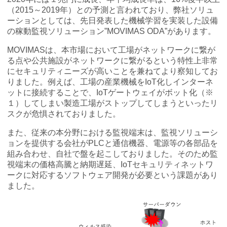
（2015～2019年）との予測と言われており、弊社ソリュ
ーションとしては、先日発表した機械学習を実装した設備
MOVIMAS
IoT Consultant Room
の稼動監視ソリューション”MOVIMAS ODA”があります。
MOVIMASは、本市場において工場がネットワークに繋が
る点や公共施設がネットワークに繋がるという特性上非常
にセキュリティニーズが高いことを兼ねてより察知してお
りました。例えば、工場の産業機械をIoT化しインターネ
ットに接続することで、IoTゲートウェイがボット化（※
１）してしまい製造工場がストップしてしまうといったリ
スクが危惧されておりました。
また、従来の本分野における監視端末は、監視ソリューシ
ョンを提供する会社がPLCと通信機器、電源等の各部品を
組み合わせ、自社で盤を起こしておりました。そのため監
視端末の価格高騰と納期遅延、IoTセキュリティネットワ
ークに対応するソフトウェア開発が必要という課題があり
ました。