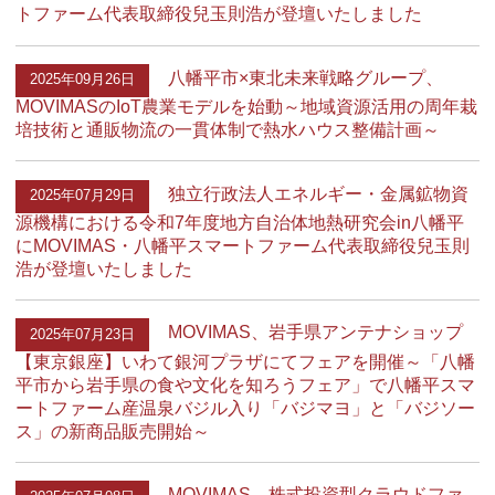
トファーム代表取締役兒玉則浩が登壇いたしました
八幡平市×東北未来戦略グループ、
2025年09月26日
MOVIMASのIoT農業モデルを始動～地域資源活用の周年栽
培技術と通販物流の一貫体制で熱水ハウス整備計画～
独立行政法人エネルギー・金属鉱物資
2025年07月29日
源機構における令和7年度地方自治体地熱研究会in八幡平
にMOVIMAS・八幡平スマートファーム代表取締役兒玉則
浩が登壇いたしました
MOVIMAS、岩手県アンテナショップ
2025年07月23日
【東京銀座】いわて銀河プラザにてフェアを開催～「八幡
平市から岩手県の食や文化を知ろうフェア」で八幡平スマ
ートファーム産温泉バジル入り「バジマヨ」と「バジソー
ス」の新商品販売開始～
MOVIMAS、株式投資型クラウドファ