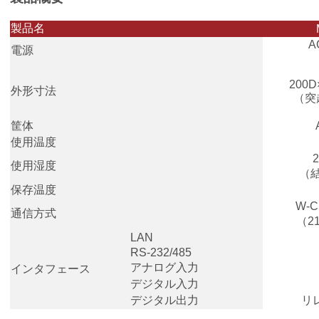
製品名
A
電源
200D
外形寸法
（突
筐体
使用温度
使用湿度
（
保存温度
W-
通信方式
（21
LAN
RS-232/485
アナログ入力
インタフェース
デジタル入力
デジタル出力
リ