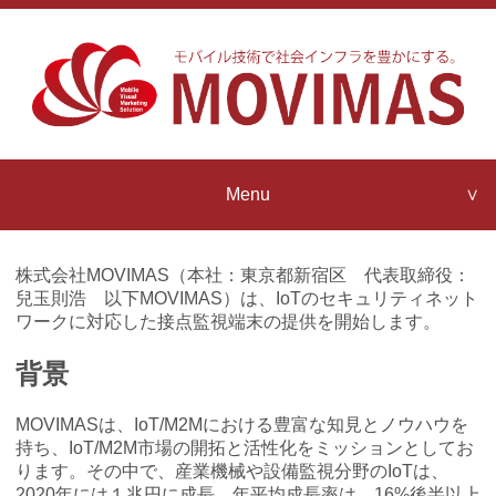
Menu
Company Profile
MOVIMAS
株式会社MOVIMAS（本社：東京都新宿区 代表取締役：
Strengths
兒玉則浩 以下MOVIMAS）は、IoTのセキュリティネット
ワークに対応した接点監視端末の提供を開始します。
Contact us
MOVIMAS
背景
IoT Architecture
News Release
MOVIMASは、IoT/M2Mにおける豊富な知見とノウハウを
MOVIMAS
持ち、IoT/M2M市場の開拓と活性化をミッションとしてお
IoT Partner Program
ります。その中で、産業機械や設備監視分野のIoTは、
2020年には１兆円に成長、年平均成長率は、16%後半以上