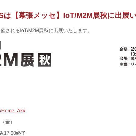
ASは【幕張メッセ】IoT/M2M展秋に出
催されるIoT/M2M展秋に出展いたします。
p/Home_Aki/
日（金）
み17:00終了