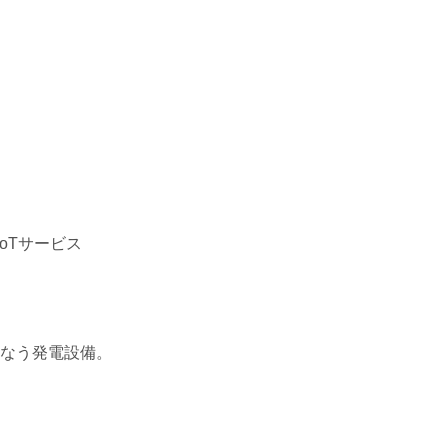
oTサービス
こなう発電設備。