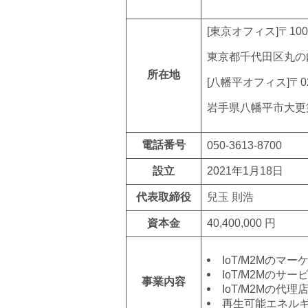
[東京オフィス]〒100-
東京都千代田区丸の
所在地
[八幡平オフィス]〒02
岩手県八幡平市大更
電話番号
050-3613-8700
設立
2021年1月18日
代表取締役
兒玉 則浩
資本金
40,400,000 円
IoT/M2Mのマ
IoT/M2Mのサ
事業内容
IoT/M2Mの代
再生可能エネル