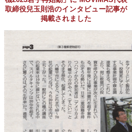
取締役兒玉則浩のインタビュー記事が
MOVIMAS
掲載されました
IoT Consultant Room