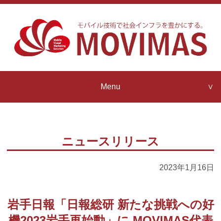
Menu
Company Profile
MOVIMAS
Strengths
ニュースリリース
Contact us
MOVIMAS
IoT Architecture
2023年1月16日
News Release
MOVIMAS
岩手日報「日報総研 新たな挑戦への好
IoT Partner Program
機2023岩手再始動」に MOVIMAS代表