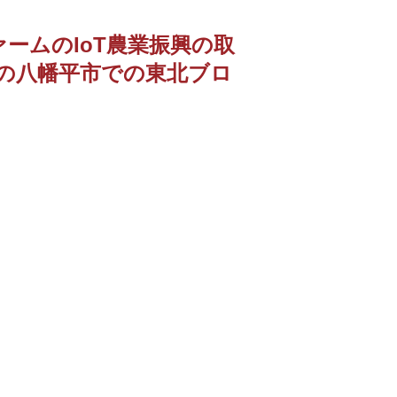
ームのIoT農業振興の取
の八幡平市での東北ブロ