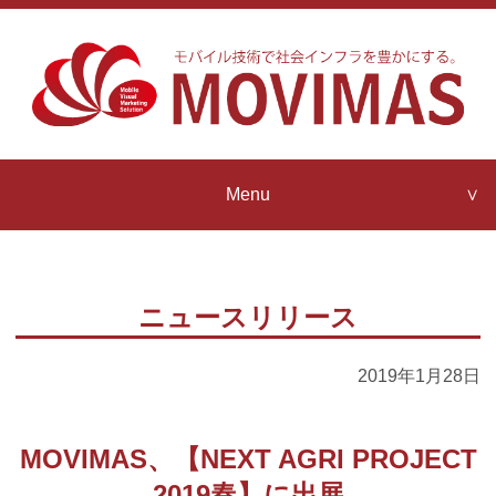
Menu
Company Profile
MOVIMAS
Strengths
ニュースリリース
Contact us
MOVIMAS
IoT Architecture
2019年1月28日
News Release
MOVIMAS
MOVIMAS、【NEXT AGRI PROJECT
IoT Partner Program
2019春】に出展