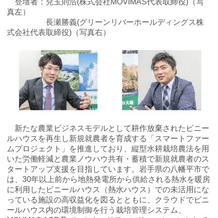
登壇者：兒玉則浩(株式会社MOVIMAS代表取締役)（写
真左）
長瀬勝義(グリーンリバーホールディングス株
式会社代表取締役)（写真右）
新たな農業ビジネスモデルとして耕作放棄されたビニー
ルハウスを
再生し新規就農者を育成する「スマートファー
ムプロジェクト」を推進して
おり、縦型水耕栽培農法を用
いた労働軽減と農業ノウハウ共有・蓄積で新規
就農者のス
タートアップ支援を目指しています。
岩手県の八幡平市で
は、30年以上前から地熱発電所から供給される熱水を暖房
に利用したビニールハウス（熱水ハウス）での未活用にな
っている施設の
高収益化を図るとともに、クラウドでビニ
ールハウス内の環境制御を行う栽培
管理システム、